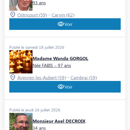
93 ans
–
Ostricourt (59)
Carvin (62)
Voir
Publié le samedi 18 juillet 2026
Madame Wanda GORGOL
Née FABIS
– 97 ans
–
Avesnes-les-Aubert (59)
Cambrai (59)
Voir
Publié le jeudi 16 juillet 2026
Monsieur Axel DECROIX
34 ans