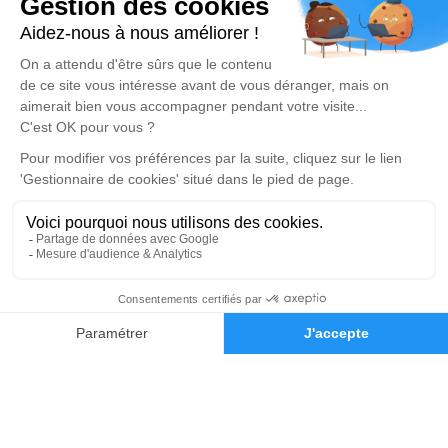
03 67 72 41 33
xavier.kurek@pf-kurek.com
268 Rue Montpencher – 62110 – Hénin-Beaumont
4.5/5 – 10 avis
Pompes Funèbres Xavier Kurek – Oignies
03 67 72 41 35
xavier.kurek@pf-kurek.com
3, Rue Pasteur – 62590 – Oignies
4.9/5 – 136 avis
Nos Services
Liens utiles
Organiser des obsèques
Avis de décès
Monuments funéraires
Demande de rendez-vous en
03 67 72 41 41
Demande de devis
agence
Services aux familles
Nos réseaux sociaux
Mentions légales
Politique de traitement des données personnelles