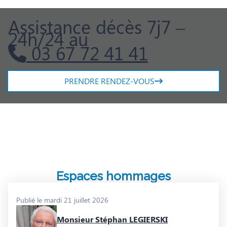
Assistance décès 7j7 –
24h/24 au
03 67 72 41 41
PRENDRE RENDEZ-VOUS
Espaces hommages
Publié le mardi 21 juillet 2026
Monsieur Stéphan LEGIERSKI