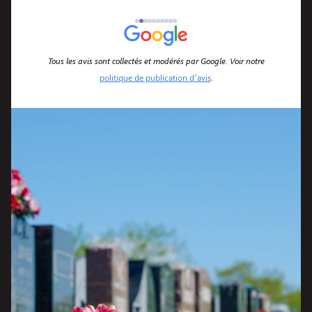
servic
 est
10/10
Tous les avis sont collectés et modérés par Google. Voir notre
politique de publication d’avis
.