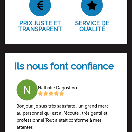
PRIX JUSTE ET
SERVICE DE
TRANSPARENT
QUALITÉ
Ils nous font confiance
Nathalie Dagostino
s ,le
Bonjour, je suis très satisfaite , un grand merci
Je sui
au personnel qui est à l’écoute , très gentil et
de ma
e
professionnel Tout à était conforme à mes
d’écou
attentes
reçue