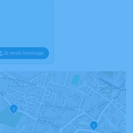
Je rends hommage
3
1