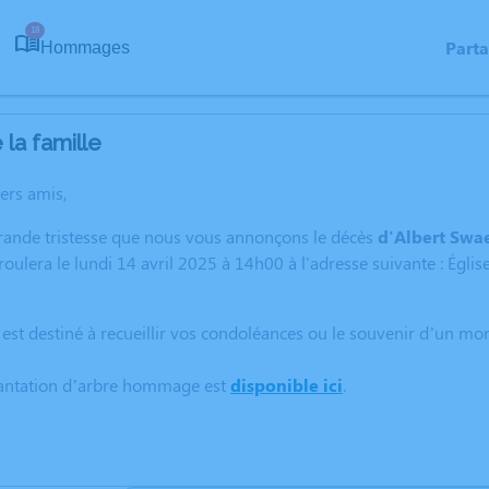
18
Part
Hommages
la famille
hers amis,
grande tristesse que nous vous annonçons le décès
d'Albert Swa
oulera le lundi 14 avril 2025 à 14h00 à l'adresse suivante : Églis
 est destiné à recueillir vos condoléances ou le souvenir d’un m
lantation d’arbre hommage est
disponible ici
.