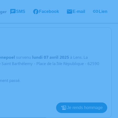
ager
SMS
Facebook
E-mail
Lien
enepoel
survenu
lundi 07 avril 2025
à Lens. La
e Saint Barthélemy - Place de la IVe République - 62590
oment passé.
Je rends hommage