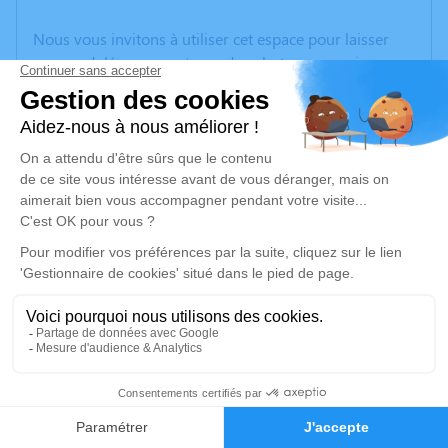
Nous vous invitons à utiliser cet espace pour laisser
vos condoléances, partager des photos souvenirs, une
anecdote ou exprimer vos pensées à travers des
poèmes ou des textes. Cet endroit est un lieu
d'expression dédié à honorer la mémoire d’Annick
BRAS.
Un service de plantation d’arbre hommage est
disponible ici
.
Je rends hommage
Cérémonie religieuse
lundi 31 août 2020 à 10h30
6
Église Saint Vaast d'Ostricourt
59162 Ostricourt
Faire-part
Hommages