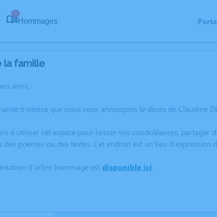
13
Part
Hommages
la famille
hers amis,
grande tristesse que nous vous annonçons le décès de Claudine 
ns à utiliser cet espace pour laisser vos condoléances, partager
s des poèmes ou des textes. Cet endroit est un lieu d'expressio
lantation d’arbre hommage est
disponible ici
.