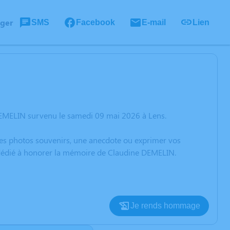
ager
SMS
Facebook
E-mail
Lien
DEMELIN survenu le samedi 09 mai 2026 à Lens.
 des photos souvenirs, une anecdote ou exprimer vos
n dédié à honorer la mémoire de Claudine DEMELIN.
Je rends hommage