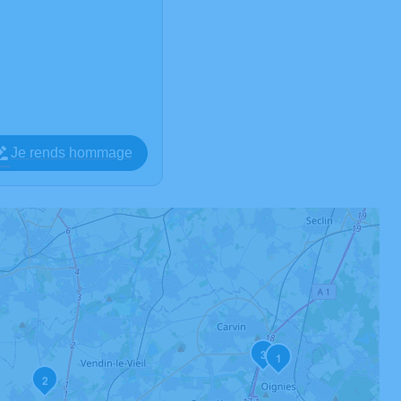
Je rends hommage
3
1
2