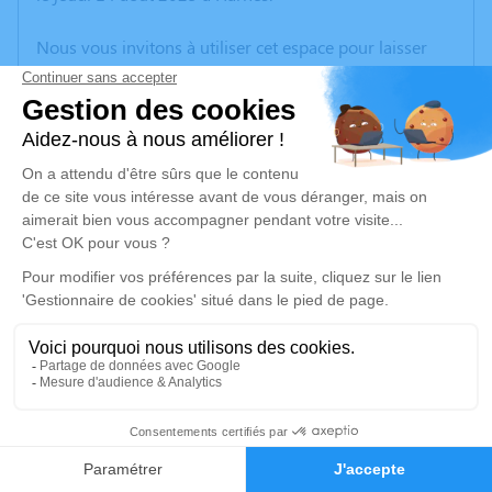
Nous vous invitons à utiliser cet espace pour laisser
vos condoléances, partager des photos souvenirs, une
anecdote ou exprimer vos pensées à travers des
poèmes ou des textes. Cet endroit est un lieu
d'expression dédié à honorer la mémoire de Daniel
CWOJDZINSKI.
Un service de plantation d’arbre hommage est
disponible ici
.
Je rends hommage
Cérémonie religieuse
vendredi 22 août 2025 à 14h00
6
Église Notre Dame de Libercourt
Faire-part
Hommages
1 place du général Leclerc