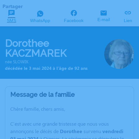
Partager
E-mail
SMS
WhatsApp
Facebook
Lien
Dorothee
KACZMAREK
née SLOWIK
décédée le 3 mai 2024 à l'âge de 92 ans
Message de la famille
Chère famille, chers amis,
C'est avec une grande tristesse que nous vous
annonçons le décès de
Dorothee
survenu
vendredi
03 mai 2024
à Oignies. La cérémonie se déroulera le