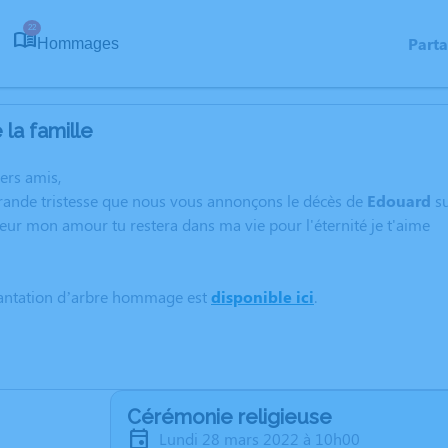
22
Part
Hommages
la famille
hers amis,
grande tristesse que nous vous annonçons le décès de
Edouard
s
r mon amour tu restera dans ma vie pour l'éternité je t'aime
lantation d’arbre hommage est
disponible ici
.
Cérémonie religieuse
lundi 28 mars 2022 à 10h00