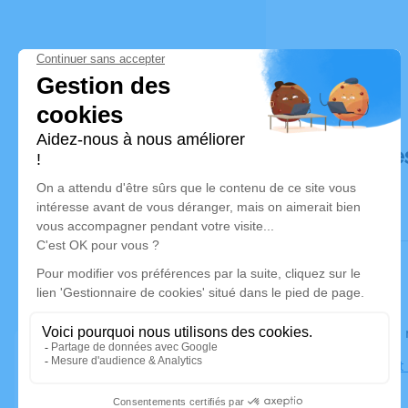
Déroulé de
Le lundi 2
Église Saint
Oignies