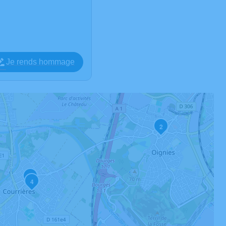
Je rends hommage
2
1
4