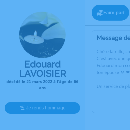
Faire-part
Message de 
C
hère famille, c
C'est avec une 
Edouard
Edouard mon coeu
LAVOISIER
ton épouse 💋 ❤
décédé le 21 mars 2022 à l'âge de 66
Un service de p
ans
Je rends hommage