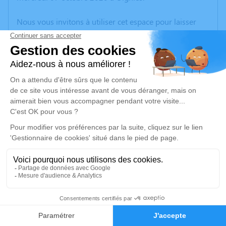
Nous vous invitons à utiliser cet espace pour laisser
vos condoléances, partager des photos souvenirs, une
anecdote ou exprimer vos pensées à travers des
poèmes ou des textes. Cet endroit est un lieu
d'expression dédié à honorer la mémoire d’Eliane
WASIEWICZ.
Un service de plantation d’arbre hommage est
disponible ici
.
Je rends hommage
Cérémonie religieuse
lundi 12 octobre 2020 à 14h30
4
Église Saint Barthélemy d'Oignies
Faire-part
Hommages
Place de la IVe République