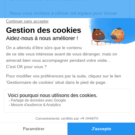
Nous vous invitons à utiliser cet espace pour laisser
vos condoléances, partager des photos souvenirs, une
anecdote ou exprimer vos pensées à travers des
poèmes ou des textes. Cet endroit est un lieu
d'expression dédié à honorer la mémoire d’Elisa
MOLLET.
Un service de plantation d’arbre hommage est
disponible ici
.
Je rends hommage
Cérémonie civile
mercredi 30 octobre 2024 à 14h00
22
Crématorium de Vendin-le-Vieil
Faire-part
Hommages
Route de la Bassée