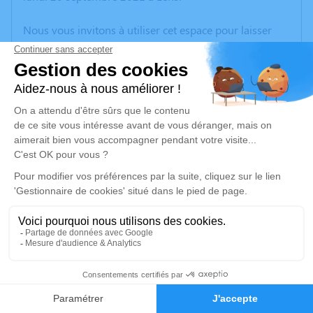
Nous vous invitons à utiliser cet espace pour laisser
vos condoléances, partager des photos souvenirs, une
anecdote ou exprimer vos pensées à travers des
poèmes ou des textes. Cet endroit est un lieu
d'expression dédié à honorer la mémoire de Francine
LAMAND.
Un service de plantation d’arbre hommage est
disponible ici
.
Je rends hommage
Cérémonie religieuse
vendredi 24 septembre 2021 à 15h30
2
Église Saint Barthélemy d'Oignies
Faire-part
Hommages
Place de la IVe République