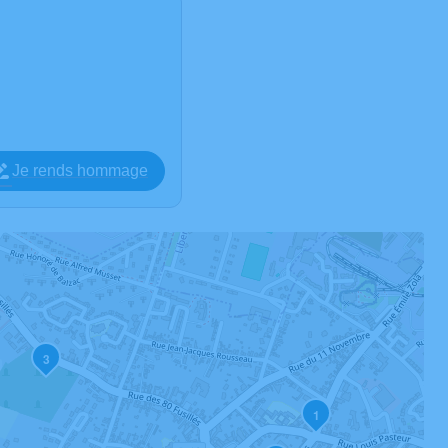
Je rends hommage
3
1