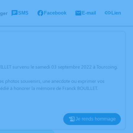
ager
SMS
Facebook
E-mail
Lien
UILLET survenu le samedi 03 septembre 2022 à Tourcoing.
 des photos souvenirs, une anecdote ou exprimer vos
 dédié à honorer la mémoire de Franck BOUILLET.
Je rends hommage