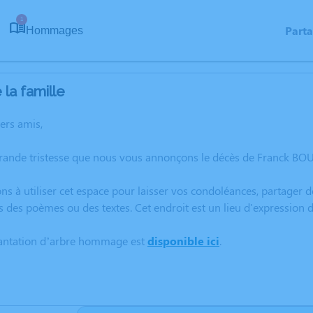
1
Part
Hommages
la famille
hers amis,
grande tristesse que nous vous annonçons le décès de Franck BO
ns à utiliser cet espace pour laisser vos condoléances, partager
s des poèmes ou des textes. Cet endroit est un lieu d'expression
lantation d’arbre hommage est
disponible ici
.