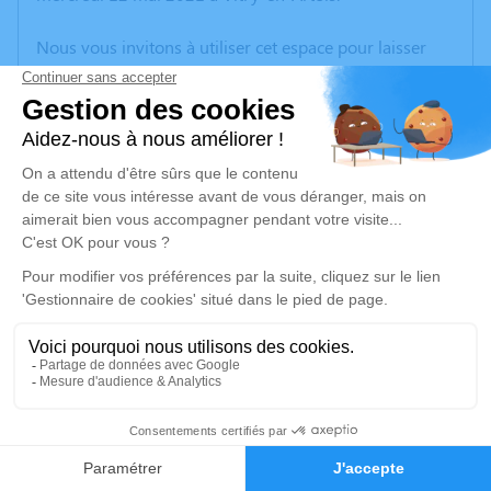
Nous vous invitons à utiliser cet espace pour laisser
vos condoléances, partager des photos souvenirs, une
anecdote ou exprimer vos pensées à travers des
poèmes ou des textes. Cet endroit est un lieu
d'expression dédié à honorer la mémoire de Genevieve
HARBUTA.
Un service de plantation d’arbre hommage est
disponible ici
.
Je rends hommage
Cérémonie religieuse
vendredi 21 mai 2021 à 10h00
5
Église Saint Barthélemy d'Oignies
Faire-part
Hommages
Place de la IVe République