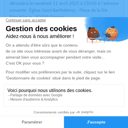
déroulera le vendredi 11 avril 2025 à 15h30 à l'adresse
suivante : Église Saint Barthélemy - Place de la IVe
République - 62590 Oignies.
Cet espace privé est destiné à recueillir vos
condoléances ou le souvenir d’un moment passé.
Un service de plantation d’arbre hommage est
disponible ici
.
Je rends hommage
Cérémonie religieuse
vendredi 11 avril 2025 à 15h30
Église Saint Barthélemy d'Oignies
Place de la IVe République
34
62590 Oignies
Faire-part
Hommages