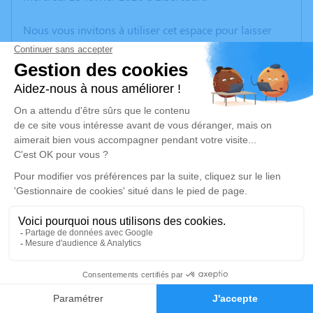
Nous vous invitons à utiliser cet espace pour laisser
vos condoléances, partager des photos souvenirs, une
anecdote ou exprimer vos pensées à travers des
poèmes ou des textes. Cet endroit est un lieu
d'expression dédié à honorer la mémoire de Gino DI
SANTE.
Un service de plantation d’arbre hommage est
disponible ici
.
Je rends hommage
Cérémonie civile
jeudi 05 mars 2026 à 15h00
179
Crématorium d'Hénin-Beaumont
Faire-part
Hommages
Rue du docteur Laennec