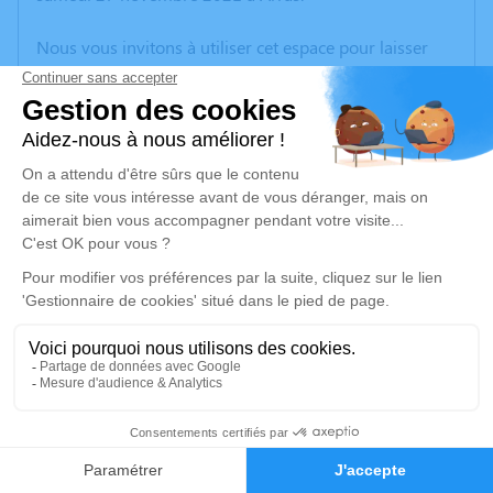
Nous vous invitons à utiliser cet espace pour laisser
vos condoléances, partager des photos souvenirs, une
anecdote ou exprimer vos pensées à travers des
poèmes ou des textes. Cet endroit est un lieu
d'expression dédié à honorer la mémoire de Guy
MORTREUX.
Un service de plantation d’arbre hommage est
disponible ici
.
Je rends hommage
Crémation
samedi 04 décembre 2021 à 09h30
8
Crématorium de Vendin-le-Vieil
Faire-part
Hommages
Route de la Bassée