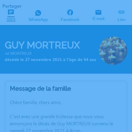
Partager
E-mail
SMS
WhatsApp
Facebook
Lien
GUY MORTREUX
né MORTREUX
décédé le 27 novembre 2021 à l'âge de 64 ans
Message de la famille
Chère famille, chers amis,
C’est avec une grande tristesse que nous vous
annonçons le décès de Guy MORTREUX survenu le
samedi 27 novembre 2021 à Arras.