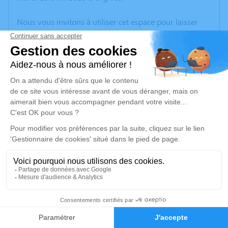
Nous vous invitons à utiliser cet espace pour laisser
vos condoléances, partager des photos souvenirs, une
anecdote ou exprimer vos pensées à travers des
poèmes ou des textes. Cet endroit est un lieu
d'expression dédié à honorer la mémoire de Jacqueline
GAMAND.
Un service de plantation d’arbre hommage est
disponible ici
.
Je rends hommage
Cérémonie religieuse
mardi 02 mai 2023 à 14h30
6
Église Saint Barthélemy d'Oignies
Faire-part
Hommages
Place de la IVe République