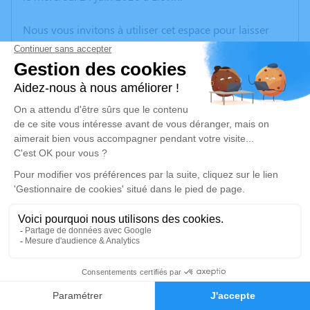
Nous vous invitons à utiliser cet espace pour laisser
vos condoléances, partager des photos souvenirs, une
anecdote ou exprimer vos pensées à travers des
poèmes ou des textes. Cet endroit est un lieu
d'expression dédié à honorer la mémoire de Jean
Claude POLLART.
Un service de plantation d’arbre hommage est
disponible ici
.
Je rends hommage
Cérémonie religieuse
mardi 30 juin 2026 à 11h00
10
Église Saint Barthélemy d'Oignies
Faire-part
Hommages
Place de la IVe République