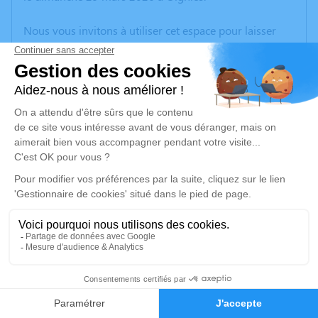
Nous vous invitons à utiliser cet espace pour laisser
vos condoléances, partager des photos souvenirs, une
anecdote ou exprimer vos pensées à travers des
poèmes ou des textes. Cet endroit est un lieu
d'expression dédié à honorer la mémoire de Jean
Pierre BERTIEAUX.
Un service de plantation d’arbre hommage est
disponible ici
.
Je rends hommage
Cérémonie civile
jeudi 02 avril 2026 à 12h30
13
Crématorium de Vendin-le-Vieil
Faire-part
Hommages
Route de la Bassée