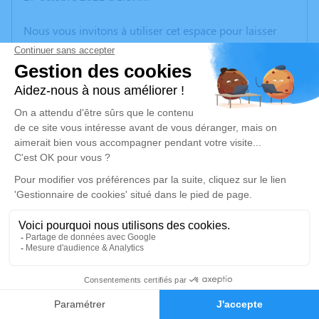
Nous vous invitons à utiliser cet espace pour laisser
vos condoléances, partager des photos souvenirs, une
anecdote ou exprimer vos pensées à travers des
poèmes ou des textes. Cet endroit est un lieu
d'expression dédié à honorer la mémoire de Jeanne
HOTTIN.
Un service de plantation d’arbre hommage est
disponible ici
.
Je rends hommage
Cérémonie religieuse
lundi 31 octobre 2022 à 14h30
2
Église Saint Barthélemy d'Oignies
Faire-part
Hommages
Place de la IVe République