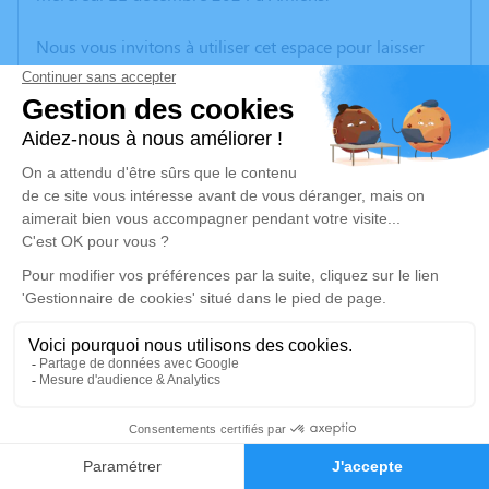
Nous vous invitons à utiliser cet espace pour laisser
vos condoléances, partager des photos souvenirs, une
anecdote ou exprimer vos pensées à travers des
poèmes ou des textes. Cet endroit est un lieu
d'expression dédié à honorer la mémoire de Jeanne
ZEGAR.
Un service de plantation d’arbre hommage est
disponible ici
.
Je rends hommage
Cérémonie religieuse
vendredi 20 décembre 2024 à 10h00
2
Eglise de la Chapelle Saint-Joseph d'Oignies
Faire-part
Hommages
Rue Léon Jouhaux Oignies