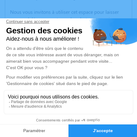
Nous vous invitons à utiliser cet espace pour laisser
vos condoléances, partager des photos souvenirs, une
anecdote ou exprimer vos pensées à travers des
poèmes ou des textes. Cet endroit est un lieu
d'expression dédié à honorer la mémoire de Jerome
DANIELI.
Un service de plantation d’arbre hommage est
disponible ici
.
Je rends hommage
Cérémonie religieuse
jeudi 03 février 2022 à 10h00
130
Église Saint Barthélemy d'Oignies
Place de la IVe République
Faire-part
Hommages
62590 Oignies