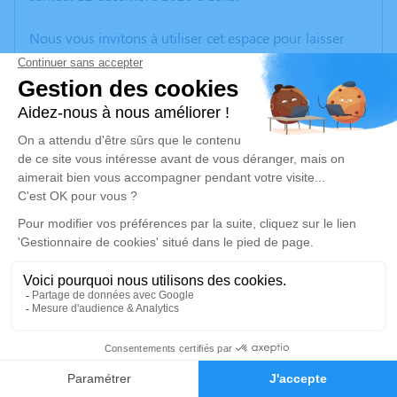
Nous vous invitons à utiliser cet espace pour laisser
vos condoléances, partager des photos souvenirs, une
anecdote ou exprimer vos pensées à travers des
poèmes ou des textes. Cet endroit est un lieu
d'expression dédié à honorer la mémoire de Joel
SENECHAL.
Un service de plantation d’arbre hommage est
disponible ici
.
Je rends hommage
Cérémonie civile
vendredi 18 décembre 2020 à 14h30
1
Crématorium d'Hénin-Beaumont
Faire-part
Hommages
Rue du docteur Laennec