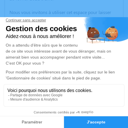
Nous vous invitons à utiliser cet espace pour laisser
vos condoléances, partager des photos souvenirs, une
anecdote ou exprimer vos pensées à travers des
poèmes ou des textes. Cet endroit est un lieu
d'expression dédié à honorer la mémoire de Josiane
GENTY.
Un service de plantation d’arbre hommage est
disponible ici
.
Je rends hommage
Cérémonie religieuse
mardi 23 février 2021 à 14h30
32
Église Saint Henri d'Hénin-Beaumont
Faire-part
Hommages
62110 Hénin-Beaumont