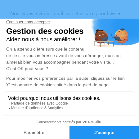
Nous vous invitons à utiliser cet espace pour laisser
vos condoléances, partager des photos souvenirs, une
anecdote ou exprimer vos pensées à travers des
poèmes ou des textes. Cet endroit est un lieu
d'expression dédié à honorer la mémoire de Marianne
LECERF.
Un service de plantation d’arbre hommage est
disponible ici
.
Je rends hommage
Cérémonie religieuse
mercredi 07 mai 2025 à 10h00
7
Église Saint Barthélemy d'Oignies
Faire-part
Hommages
Place de la IVe République