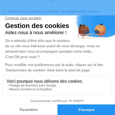
Nous vous invitons à utiliser cet espace pour laisser
vos condoléances, partager des photos souvenirs, une
anecdote ou exprimer vos pensées à travers des
poèmes ou des textes. Cet endroit est un lieu
d'expression dédié à honorer la mémoire de Marthe
KONCZAK.
Un service de plantation d’arbre hommage est
disponible ici
.
Je rends hommage
Cérémonie religieuse
vendredi 19 avril 2024 à 10h30
15
Église Saint Barthélemy d'Oignies
Faire-part
Hommages
Place de la IVe République