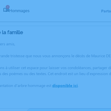
2
Part
Hommages
la famille
hers amis,
grande tristesse que nous vous annonçons le décès de Maurice DE
ns à utiliser cet espace pour laisser vos condoléances, partager
s des poèmes ou des textes. Cet endroit est un lieu d'expressio
lantation d’arbre hommage est
disponible ici
.