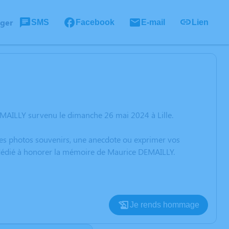
ager
SMS
Facebook
E-mail
Lien
MAILLY survenu le dimanche 26 mai 2024 à Lille.
 des photos souvenirs, une anecdote ou exprimer vos
n dédié à honorer la mémoire de Maurice DEMAILLY.
Je rends hommage