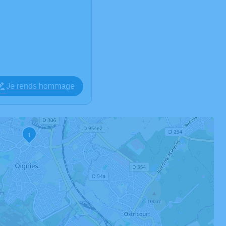
Je rends hommage
1