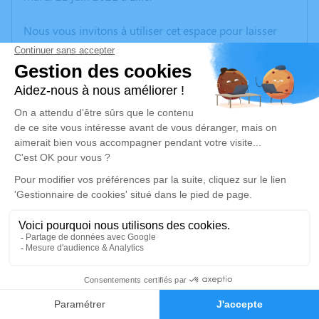
Nous vous invitons à utiliser cet espace pour laisser
vos condoléances, partager des photos souvenirs, une
anecdote ou exprimer vos pensées à travers des
poèmes ou des textes. Cet endroit est un lieu
d'expression dédié à honorer la mémoire de Maurice
MIQUET.
Un service de plantation d’arbre hommage est
disponible ici
.
Je rends hommage
Cérémonie civile
vendredi 25 juin 2021 à 16h00
10
Cimetière d'Ostricourt
Faire-part
Hommages
Rue Florent Evrard Ostricourt