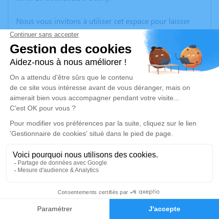
Nous vous invitons à utiliser cet espace pour laisser
vos condoléances, partager des photos souvenirs, une
anecdote ou exprimer vos pensées à travers des
poèmes ou des textes. Cet endroit est un lieu
d'expression dédié à honorer la mémoire de Régina
URBANIAK.
Un service de plantation d’arbre hommage est
disponible ici
.
Je rends hommage
Cérémonie religieuse
vendredi 27 août 2021 à 09h30
2
Église Saint-Amand de Dechy
Faire-part
Hommages
59187 Dechy