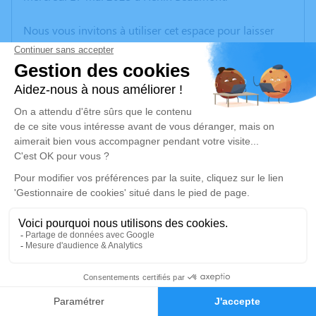
Nous vous invitons à utiliser cet espace pour laisser
vos condoléances, partager des photos souvenirs, une
anecdote ou exprimer vos pensées à travers des
poèmes ou des textes. Cet endroit est un lieu
d'expression dédié à honorer la mémoire de Theresa
KRZYKALA.
Un service de plantation d’arbre hommage est
disponible ici
.
Je rends hommage
Cérémonie religieuse
mercredi 24 mai 2023 à 10h30
12
Eglise de la Chapelle Saint-Joseph d'Oignies
Faire-part
Hommages
Rue Léon Jouhaux Oignies