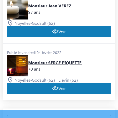
Monsieur Jean VEREZ
97 ans
Noyelles-Godault (62)
Voir
Publié le vendredi 04 février 2022
Monsieur SERGE PIQUETTE
70 ans
-
Noyelles-Godault (62)
Liévin (62)
Voir