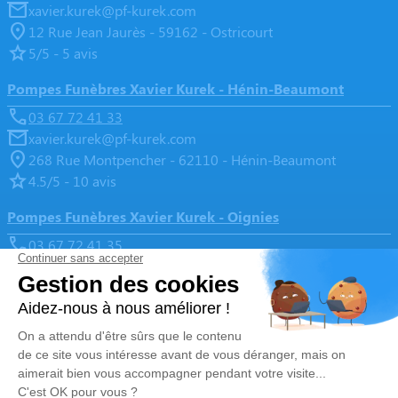
xavier.kurek@pf-kurek.com
12 Rue Jean Jaurès - 59162 - Ostricourt
5/5 - 5 avis
Pompes Funèbres Xavier Kurek - Hénin-Beaumont
03 67 72 41 33
xavier.kurek@pf-kurek.com
268 Rue Montpencher - 62110 - Hénin-Beaumont
4.5/5 - 10 avis
Pompes Funèbres Xavier Kurek - Oignies
03 67 72 41 35
xavier.kurek@pf-kurek.com
3, Rue Pasteur - 62590 - Oignies
4.9/5 - 136 avis
Nos Services
Liens utiles
Organiser des obsèques
Avis de décès
Monuments funéraires
Demande de rendez-vous en
agence