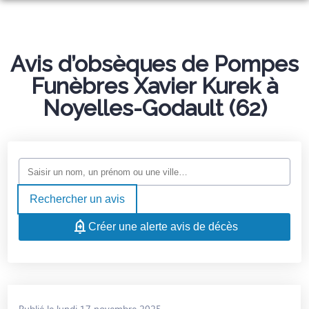
ORGANISER DES OBSÈQUES
PRÉVOIR SES OBSÈQUES
Avis d’obsèques de Pompes
MONUMENTS FUNÉRAIRES
Funèbres Xavier Kurek à
NOS AGENCES
Noyelles-Godault (62)
NOTRE CHAMBRE FUNERAIRE
OIGNIES
SERVICES AUX FAMILLES
HÉNIN-BEAUMONT
ESPACES HOMMAGES
OSTRICOURT
Rechercher un avis
MARBRERIE LAURENT
Créer une alerte avis de décès
Publié le lundi 17 novembre 2025