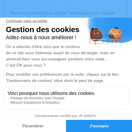
Nous vous invitons à utiliser cet espace pour laisser
vos condoléances, partager des photos souvenirs, une
anecdote ou exprimer vos pensées à travers des
poèmes ou des textes. Cet endroit est un lieu
d'expression dédié à honorer la mémoire de Wanda
KRUTKI.
Un service de plantation d’arbre hommage est
disponible ici
.
Je rends hommage
Cérémonie religieuse
lundi 02 septembre 2024 à 14h30
12
Eglise de la Chapelle Saint-Joseph d'Oignies
Faire-part
Hommages
Rue Léon Jouhaux Oignies