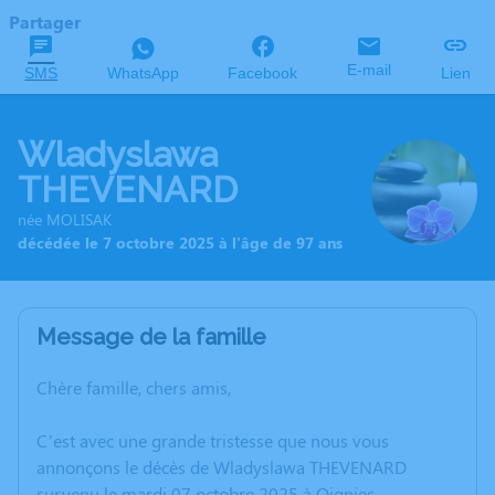
Partager
E-mail
SMS
WhatsApp
Facebook
Lien
Wladyslawa
THEVENARD
née MOLISAK
décédée le 7 octobre 2025 à l'âge de 97 ans
Message de la famille
Chère famille, chers amis,
C’est avec une grande tristesse que nous vous
annonçons le décès de Wladyslawa THEVENARD
survenu le mardi 07 octobre 2025 à Oignies.