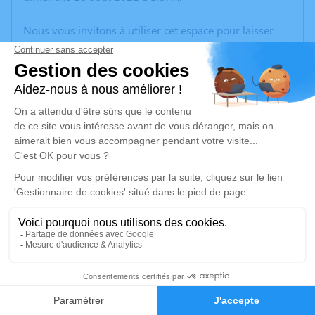
Nous vous invitons à utiliser cet espace pour laisser
vos condoléances, partager des photos souvenirs, une
anecdote ou exprimer vos pensées à travers des
poèmes ou des textes. Cet endroit est un lieu
d'expression dédié à honorer la mémoire d’Yvette
PYTER.
Un service de plantation d’arbre hommage est
disponible ici
.
Je rends hommage
Cérémonie religieuse
jeudi 01 septembre 2022 à 14h30
14
Église Saint Barthélemy d'Oignies
Faire-part
Hommages
Place de la IVe République