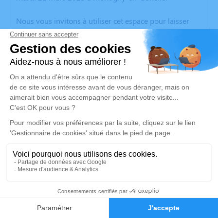
Nous vous invitons à utiliser cet espace pour laisser
vos condoléances, partager des photos souvenirs, une
anecdote ou exprimer vos pensées à travers des
poèmes ou des textes. Cet endroit est un lieu
d'expression dédié à honorer la mémoire d’Yvonne
CANDELIER.
Un service de plantation d’arbre hommage est
disponible ici
.
Je rends hommage
Cérémonie civile
lundi 27 mars 2023 à 14h00
11
Chambre Funéraire Kurek Halliez d'Oignies
Faire-part
Hommages
3 Rue Pasteur