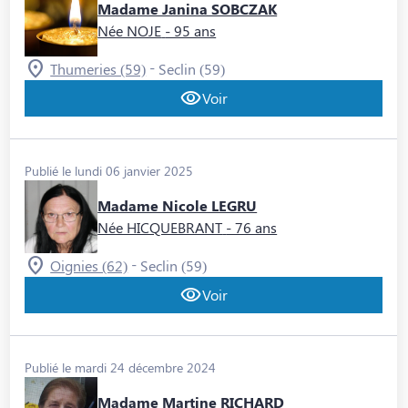
Madame Janina SOBCZAK
Née NOJE
- 95 ans
-
Thumeries (59)
Seclin (59)
Voir
Publié le lundi 06 janvier 2025
Madame Nicole LEGRU
Née HICQUEBRANT
- 76 ans
-
Oignies (62)
Seclin (59)
Voir
Publié le mardi 24 décembre 2024
Madame Martine RICHARD