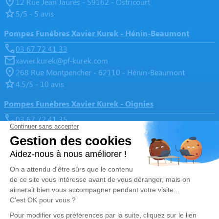
12 Rue Jean Jaurès - 59162 - Ostricourt
5/5 - 5 avis
Pompes Funèbres Xavier Kurek - Hénin-Beaumont
03 67 72 41 33
xavier.kurek@pf-kurek.com
268 Rue Montpencher - 62110 - Hénin-Beaumont
4.5/5 - 10 avis
Pompes Funèbres Xavier Kurek - Oignies
03 67 72 41 35
xavier.kurek@pf-kurek.com
3, Rue Pasteur - 62590 - Oignies
4.9/5 - 136 avis
Nos Services
Liens utiles
Organiser des obsèques
Avis de décès
Monuments funéraires
Demande de rendez-vous en
agence
Services aux familles