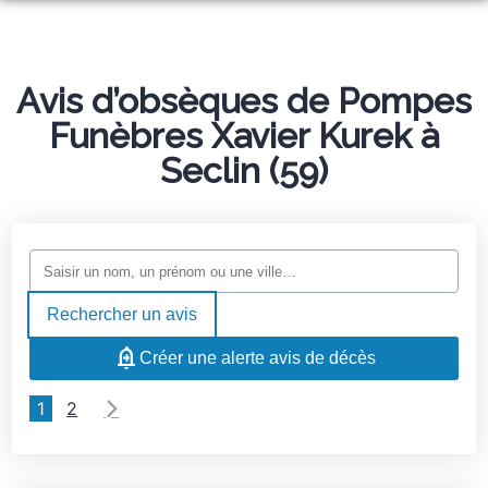
ORGANISER DES OBSÈQUES
PRÉVOIR SES OBSÈQUES
Avis d’obsèques de Pompes
MONUMENTS FUNÉRAIRES
Funèbres Xavier Kurek à
NOS AGENCES
Seclin (59)
NOTRE CHAMBRE FUNERAIRE
OIGNIES
SERVICES AUX FAMILLES
HÉNIN-BEAUMONT
ESPACES HOMMAGES
OSTRICOURT
Rechercher un avis
MARBRERIE LAURENT
Créer une alerte avis de décès
1
2