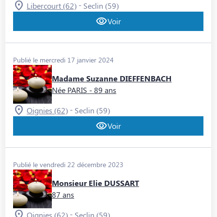
-
Libercourt (62)
Seclin (59)
Voir
Publié le mercredi 17 janvier 2024
Madame Suzanne DIEFFENBACH
Née PARIS
- 89 ans
-
Oignies (62)
Seclin (59)
Voir
Publié le vendredi 22 décembre 2023
Monsieur Elie DUSSART
87 ans
-
Oignies (62)
Seclin (59)