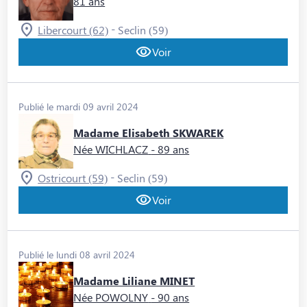
81 ans
-
Libercourt (62)
Seclin (59)
Voir
Publié le mardi 09 avril 2024
Madame Elisabeth SKWAREK
Née WICHLACZ
- 89 ans
-
Ostricourt (59)
Seclin (59)
Voir
Publié le lundi 08 avril 2024
Madame Liliane MINET
Née POWOLNY
- 90 ans