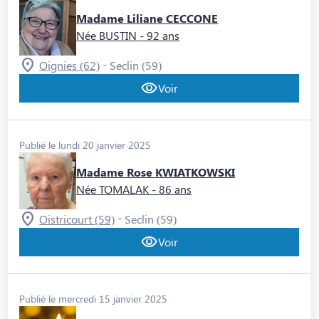
Madame Liliane CECCONE
Née BUSTIN
- 92 ans
-
Oignies (62)
Seclin (59)
Voir
Publié le lundi 20 janvier 2025
Madame Rose KWIATKOWSKI
Née TOMALAK
- 86 ans
-
Oistricourt (59)
Seclin (59)
Voir
Publié le mercredi 15 janvier 2025