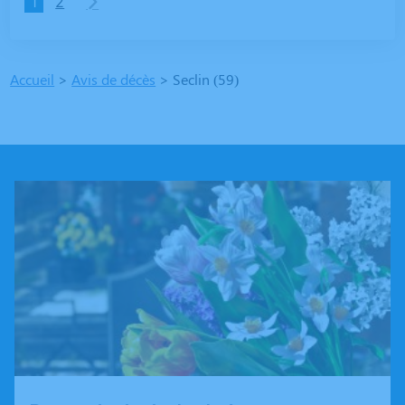
1
2
Accueil
>
Avis de décès
>
Seclin (59)