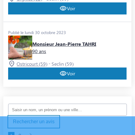
Voir
Publié le lundi 30 octobre 2023
Monsieur Jean-Pierre TAHRI
90 ans
-
Ostricourt (59)
Seclin (59)
Voir
Rechercher un avis