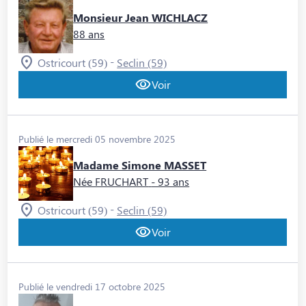
Monsieur Jean WICHLACZ
88 ans
-
Ostricourt (59)
Seclin (59)
Voir
Publié le mercredi 05 novembre 2025
Madame Simone MASSET
Née FRUCHART
- 93 ans
-
Ostricourt (59)
Seclin (59)
Voir
Publié le vendredi 17 octobre 2025