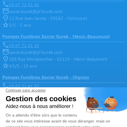
03 67 72 41 41
xavier.kurek@pf-kurek.com
12 Rue Jean Jaurès - 59162 - Ostricourt
5/5 - 5 avis
Pompes Funèbres Xavier Kurek - Hénin-Beaumont
03 67 72 41 33
xavier.kurek@pf-kurek.com
268 Rue Montpencher - 62110 - Hénin-Beaumont
4.5/5 - 10 avis
Pompes Funèbres Xavier Kurek - Oignies
03 67 72 41 35
xavier.kurek@pf-kurek.com
3, Rue Pasteur - 62590 - Oignies
4.9/5 - 136 avis
Nos Services
Liens utiles
Organiser des obsèques
Avis de décès