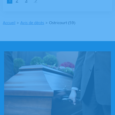
1
2
3
Accueil
>
Avis de décès
>
Ostricourt (59)