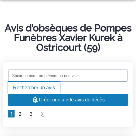
ORGANISER DES OBSÈQUES
PRÉVOIR SES OBSÈQUES
Avis d’obsèques de Pompes
MONUMENTS FUNÉRAIRES
Funèbres Xavier Kurek à
NOS AGENCES
Ostricourt (59)
NOTRE CHAMBRE FUNERAIRE
OIGNIES
SERVICES AUX FAMILLES
HÉNIN-BEAUMONT
ESPACES HOMMAGES
OSTRICOURT
Rechercher un avis
MARBRERIE LAURENT
Créer une alerte avis de décès
1
2
3