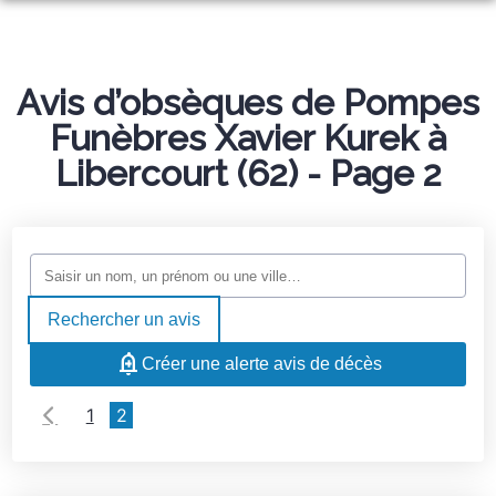
ORGANISER DES OBSÈQUES
PRÉVOIR SES OBSÈQUES
Avis d’obsèques de Pompes
MONUMENTS FUNÉRAIRES
Funèbres Xavier Kurek à
NOS AGENCES
Libercourt (62) - Page 2
NOTRE CHAMBRE FUNERAIRE
OIGNIES
SERVICES AUX FAMILLES
HÉNIN-BEAUMONT
ESPACES HOMMAGES
OSTRICOURT
Rechercher un avis
MARBRERIE LAURENT
Créer une alerte avis de décès
1
2