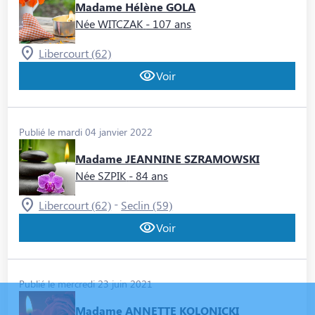
Madame Hélène GOLA
Née WITCZAK
- 107 ans
Libercourt (62)
Voir
Publié le mardi 04 janvier 2022
Madame JEANNINE SZRAMOWSKI
Née SZPIK
- 84 ans
-
Libercourt (62)
Seclin (59)
Voir
Publié le mercredi 23 juin 2021
Madame ANNETTE KOLONICKI