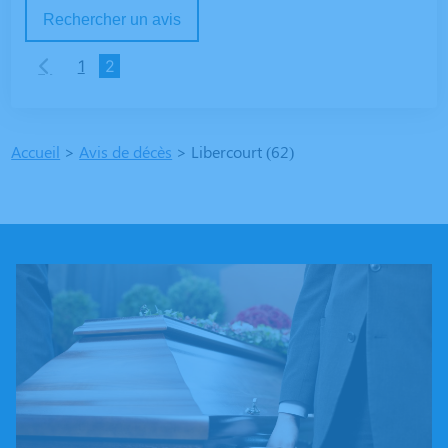
Rechercher un avis
1
2
Accueil
>
Avis de décès
>
Libercourt (62)