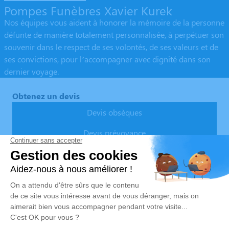
Pompes Funèbres Xavier Kurek
Nos équipes vous aident à honorer la mémoire de la personne
défunte de manière totalement personnalisée, à perpétuer son
souvenir dans le respect de ses volontés, de ses valeurs et de
ses convictions, pour l’accompagner avec dignité dans son
dernier voyage.
Obtenez un devis
Devis obsèques
Devis prévoyance
Devis marbrerie
Nos Services
Liens utiles
Organiser des obsèques
Avis de décès
Monuments funéraires
Demande de rendez-vous en
agence
Services aux familles