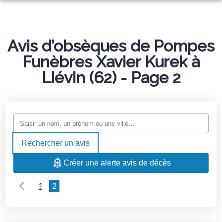
ORGANISER DES OBSÈQUES
PRÉVOIR SES OBSÈQUES
Avis d’obsèques de Pompes
MONUMENTS FUNÉRAIRES
Funèbres Xavier Kurek à
NOS AGENCES
Liévin (62) - Page 2
NOTRE CHAMBRE FUNERAIRE
OIGNIES
SERVICES AUX FAMILLES
HÉNIN-BEAUMONT
ESPACES HOMMAGES
OSTRICOURT
Rechercher un avis
MARBRERIE LAURENT
Créer une alerte avis de décès
1
2