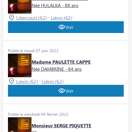
Née HULALKA
- 88 ans
-
Libercourt (62)
Liévin (62)
Voir
Publié le mardi 07 juin 2022
Madame PAULETTE CAPPE
Née DAMBRINE
- 84 ans
-
Lievin (62)
Liévin (62)
Voir
Publié le vendredi 04 février 2022
Monsieur SERGE PIQUETTE