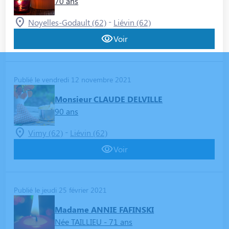
70 ans
-
Noyelles-Godault (62)
Liévin (62)
Voir
Publié le vendredi 12 novembre 2021
Monsieur CLAUDE DELVILLE
90 ans
-
Vimy (62)
Liévin (62)
Voir
Publié le jeudi 25 février 2021
Madame ANNIE FAFINSKI
Née TAILLIEU
- 71 ans