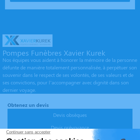
Pompes Funèbres Xavier Kurek
Nos équipes vous aident à honorer la mémoire de la personne
défunte de manière totalement personnalisée, à perpétuer son
souvenir dans le respect de ses volontés, de ses valeurs et de
ses convictions, pour l’accompagner avec dignité dans son
dernier voyage.
Obtenez un devis
Devis obsèques
Devis prévoyance
Devis marbrerie