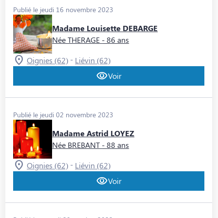
Publié le jeudi 16 novembre 2023
Madame Louisette DEBARGE
Née THERAGE
- 86 ans
-
Oignies (62)
Liévin (62)
Voir
Publié le jeudi 02 novembre 2023
Madame Astrid LOYEZ
Née BREBANT
- 88 ans
-
Oignies (62)
Liévin (62)
Voir